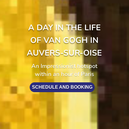
A DAY IN THE LIFE
OF VAN GOGH IN
AUVERS-SUR-OISE
An Impressionist hotspot
within an hour of Paris
SCHEDULE AND BOOKING