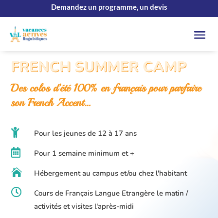
Demandez un programme, un devis
FRENCH SUMMER CAMP
Des colos d’été 100% en français pour parfaire
son French Accent…

Pour les jeunes de 12 à 17 ans

Pour 1 semaine minimum et +

Hébergement au campus et/ou chez l'habitant

Cours de Français Langue Etrangère le matin /
activités et visites l'après-midi