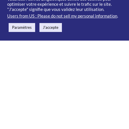
optimiser votre expérience et suivre le trafic sur le site.
"J'accepte" signifie que vous validez leur utilisation.
Users from US : Please do not sell my personal information
.
Paramètres
J'accepte
Nos immersions 100% françaises
pour les voyageurs individuels