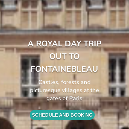
A ROYAL DAY TRIP
OUT TO
FONTAINEBLEAU
Castles, forests and
picturesque villages at the
gates of Paris
SCHEDULE AND BOOKING