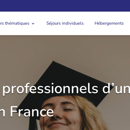
urs thématiques
Séjours individuels
Hébergements
 professionnels d’un
en France