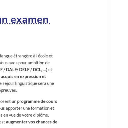
 un examen
 langue étrangère à l’école et
Vous avez pour ambition de
F / DALF/ DELF / DCL, …)
et
 acquis en expression et
e séjour linguistique sera une
épreuves.
posent un
programme de cours
ous apporter une formation et
s en vue de votre diplôme.
’est
augmenter vos chances de