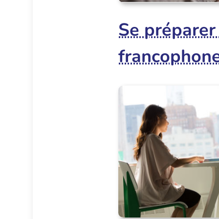
Se préparer 
francophon