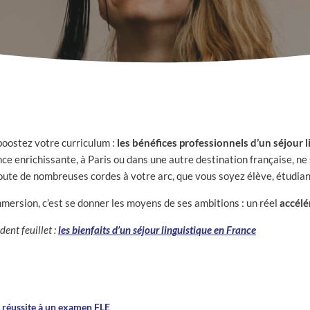
oostez votre curriculum :
les bénéfices professionnels d’un séjour 
ce enrichissante, à Paris ou dans une autre destination française, ne 
ajoute de nombreuses cordes à votre arc, que vous soyez élève, étudian
mmersion, c’est se donner les moyens de ses ambitions : un réel
accélé
dent feuillet :
les bienfaits d’un séjour linguistique en France
 réussite à un examen FLE