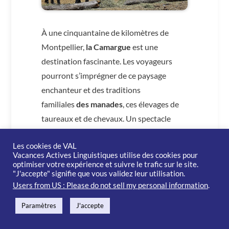
À une cinquantaine de kilomètres de
Montpellier,
la Camargue
est une
destination fascinante. Les voyageurs
pourront s’imprégner de ce paysage
enchanteur et des traditions
familiales
des manades
, ces élevages de
taureaux et de chevaux. Un spectacle
unique au cœur des marais, qui marque
Les cookies de VAL
assurément tous les esprits.
Vacances Actives Linguistiques utilise des cookies pour
optimiser votre expérience et suivre le trafic sur le site.
"J'accepte" signifie que vous validez leur utilisation.
Users from US : Please do not sell my personal information
.
Montpellier
, avec
ses musées insolites,
sa vie nocturne, sa créativité,
son
Paramètres
J'accepte
dynamisme culturel
promet de belles