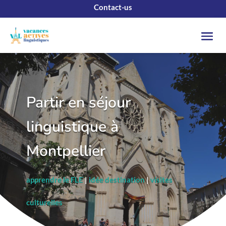
Contact-us
Partir en séjour
linguistique à
Montpellier
apprendre le FLE
|
idée destination
|
visites
culturelles