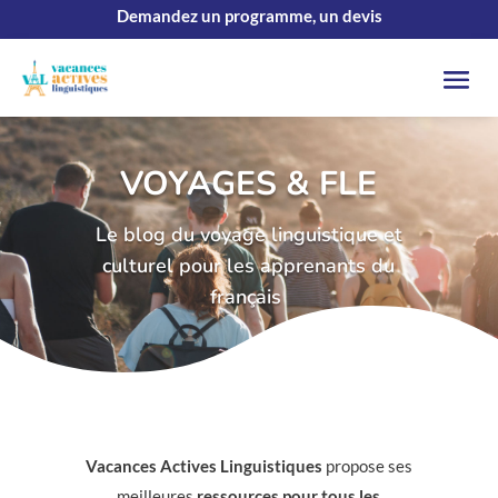
Demandez un programme, un devis
VOYAGES & FLE
Le blog du voyage linguistique et
culturel pour les apprenants du
français
Vacances Actives Linguistiques
propose ses
meilleures
ressources pour tous les